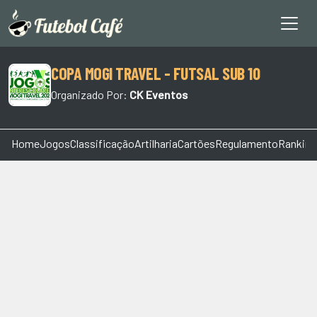
COPA MOGI TRAVEL - FUTSAL SUB 10
Organizado Por:
CK Eventos
Home
Jogos
Classificação
Artilharia
Cartões
Regulamento
Ranking