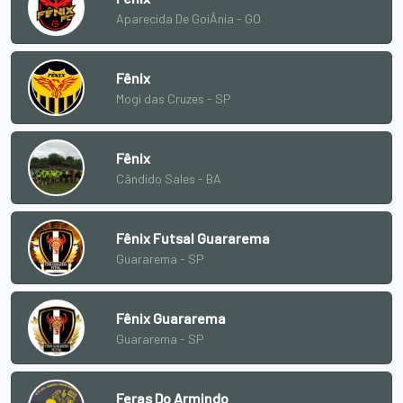
Aparecida De GoiÂnia - GO
Fênix
Mogi das Cruzes - SP
Fênix
Cândido Sales - BA
Fênix Futsal Guararema
Guararema - SP
Fênix Guararema
Guararema - SP
Feras Do Armindo