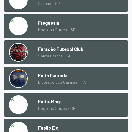
Suzano - SP
Freguesia
Mogi das Cruzes - SP
Furacão Futebol Club
Santa Branca - SP
Fúria Dourada
Eldorado Dos Carajás - PA
Fúria-Mogi
Mogi das Cruzes - SP
Fusão E.c