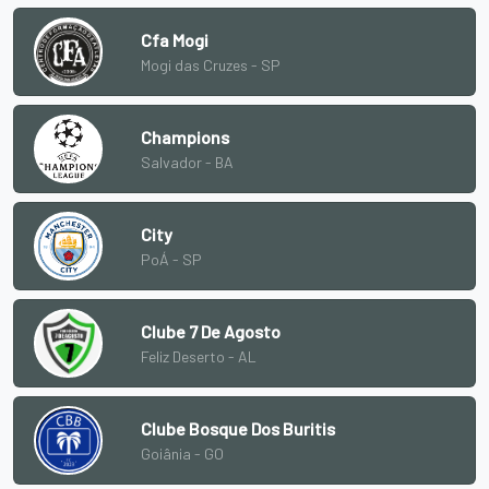
Cfa Mogi
Mogi das Cruzes - SP
Champions
Salvador - BA
City
PoÁ - SP
Clube 7 De Agosto
Feliz Deserto - AL
Clube Bosque Dos Buritis
Goiânia - GO