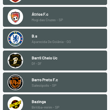
Átrios F.c
Mogi das Cruzes - SP
B.s
Aparecida De Goiânia - GO
Barril Cheio Uc
Df - DF
Barro Preto F.c
Salesópolis - SP
Bazinga
Biritiba-mirim - SP