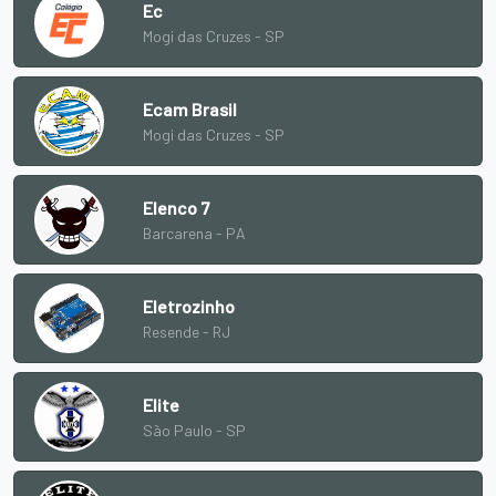
Ec
Mogi das Cruzes - SP
Ecam Brasil
Mogi das Cruzes - SP
Elenco 7
Barcarena - PA
Eletrozinho
Resende - RJ
Elite
São Paulo - SP