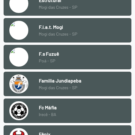
Estrutural
Mogi das Cruzes - SP
F.i.a.t. Mogi
Mogi das Cruzes - SP
F.s Fuzuê
Poá - SP
Familia Jundiapeba
Mogi das Cruzes - SP
Fc Máfia
Irecê - BA
Fênix