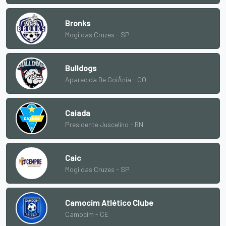
Bronks
Mogi das Cruzes - SP
Bulldogs
Aparecida De GoiÂnia - GO
Caiada
Presidente Juscelino - RN
Caic
Mogi das Cruzes - SP
Camocim Atlético Clube
Camocim - CE