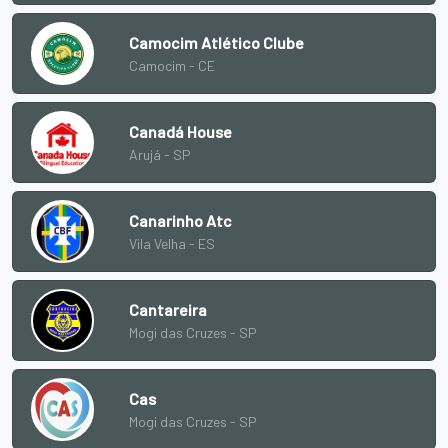
Camocim Atlético Clube
Camocim - CE
Canadá House
Arujá - SP
Canarinho Atc
Vila Velha - ES
Cantareira
Mogi das Cruzes - SP
Cas
Mogi das Cruzes - SP