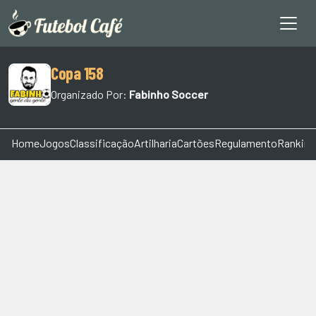
Copa 158
Organizado Por:
Fabinho Soccer
Home
Jogos
Classificação
Artilharia
Cartões
Regulamento
Ranking