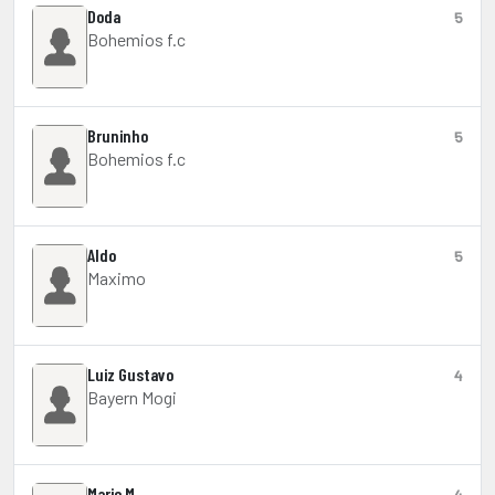
Doda
5
Bohemios f.c
Bruninho
5
Bohemios f.c
Aldo
5
Maximo
Luiz Gustavo
4
Bayern Mogi
Mario M.
4