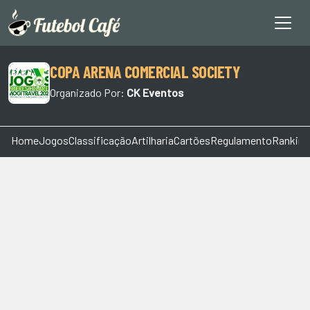
COPA ARENA COMERCIAL SOCIETY
Organizado Por:
CK Eventos
Home
Jogos
Classificação
Artilharia
Cartões
Regulamento
Ranking