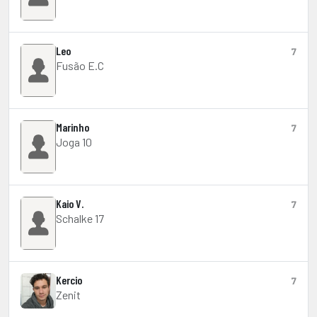
Leo
7
Fusão E.C
Marinho
7
Joga 10
Kaio V.
7
Schalke 17
Kercio
7
Zenit