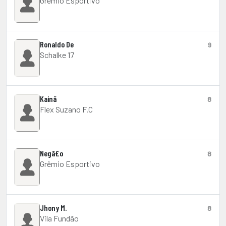
Grêmio Esportivo
Ronaldo De
9
Schalke 17
Kainã
8
Flex Suzano F.C
Negã£o
8
Grêmio Esportivo
Jhony M.
8
Vila Fundão