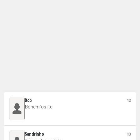
Bob
12
Bohemios f.c
Sandrinho
10