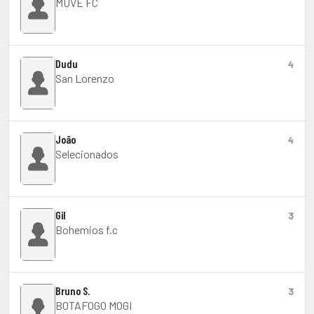
MUVE FC
Dudu
4
San Lorenzo
João
4
Selecionados
Gil
3
Bohemios f.c
Bruno S.
3
BOTAFOGO MOGI