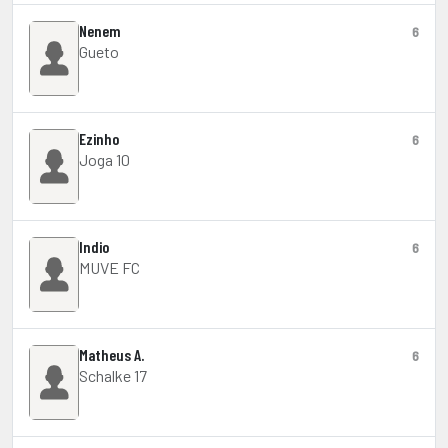
Nenem
6
Gueto
Ezinho
6
Joga 10
Indio
6
MUVE FC
Matheus A.
6
Schalke 17