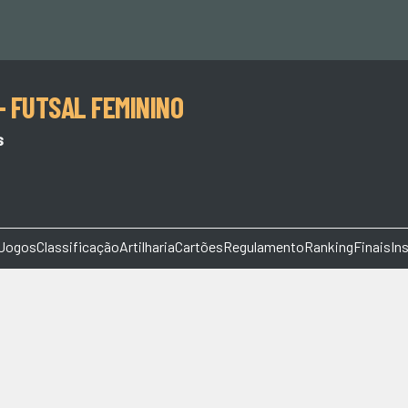
- FUTSAL FEMININO
s
Jogos
Classificação
Artilharia
Cartões
Regulamento
Ranking
Finais
In