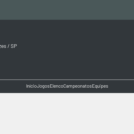
zes / SP
Início
Jogos
Elenco
Campeonatos
Equipes