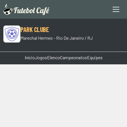
PARK CLUBE
Marechal Hermes - Rio De Janeiro / RJ
Início
Jogos
Elenco
Campeonatos
Equipes