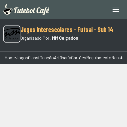
Jogos Interescolares - Futsal - Sub 14
Organizado Por:
MM Calçados
Home
Jogos
Classificação
Artilharia
Cartões
Regulamento
Ranking