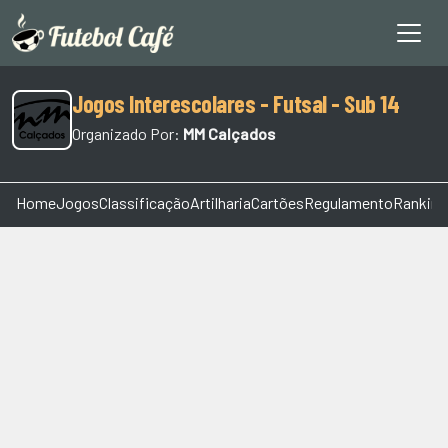
Jogos Interescolares - Futsal - Sub 14
Organizado Por:
MM Calçados
Home
Jogos
Classificação
Artilharia
Cartões
Regulamento
Ranking